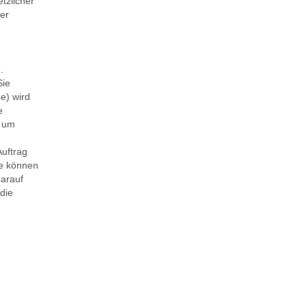
tzlicher
ser
.
Sie
e) wird
e
d um
Auftrag
ie können
darauf
die