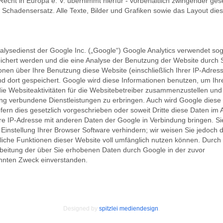
Recht in Europa e. V. übernimmt hierfür - vorbehaltlich zwingender gese
ür Schadensersatz. Alle Texte, Bilder und Grafiken sowie das Layout die
lysedienst der Google Inc. („Google“) Google Analytics verwendet sog
eichert werden und die eine Analyse der Benutzung der Website durch 
onen über Ihre Benutzung diese Website (einschließlich Ihrer IP-Adress
d dort gespeichert. Google wird diese Informationen benutzen, um Ihr
e Websiteaktivitäten für die Websitebetreiber zusammenzustellen un
ung verbundene Dienstleistungen zu erbringen. Auch wird Google diese
fern dies gesetzlich vorgeschrieben oder soweit Dritte diese Daten im 
hre IP-Adresse mit anderen Daten der Google in Verbindung bringen. S
 Einstellung Ihrer Browser Software verhindern; wir weisen Sie jedoch 
tliche Funktionen dieser Website voll umfänglich nutzen können. Durch 
rbeitung der über Sie erhobenen Daten durch Google in der zuvor
nnten Zweck einverstanden.
Designed by
spitzlei mediendesign
.